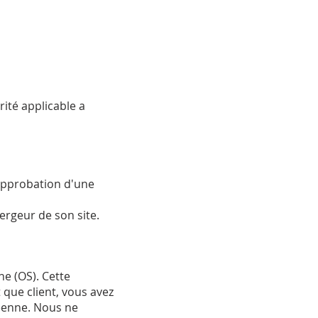
ité applicable a
'approbation d'une
​
rgeur de son site.
e (OS). Cette
t que client, vous avez
péenne. Nous ne